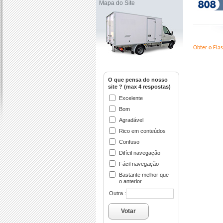
Mapa do Site
Obter o Flas
O que pensa do nosso
site ? (max 4 respostas)
Excelente
Bom
Agradável
Rico em conteúdos
Confuso
Difícil navegação
Fácil navegação
Bastante melhor que
o anterior
Outra :
Votar