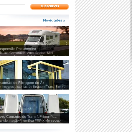
uspensão Pneumática
ículos Comerciais, Ambulâncias, Mini
tocarros, Viaturas Pick Up, Chassis-Cabine de
rga, etc
stemas de Filtragem de Ar
nheça os sistemas de filtragem Trans Elektro
vo Conceito de Transf. Frigorífica
ansformação Frigorífica FRF-X Mercedes-
enz