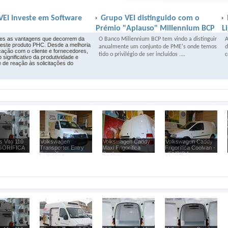
VEI investe em Software
Grupo VEI distinguido com o
Prémio "Aplauso" Millennium BCP
L
es as vantagens que decorrem da
O Banco Millennium BCP tem vindo a distinguir
A
 deste produto PHC. Desde a melhoria
anualmente um conjunto de PME's onde temos
d
ação com o cliente e fornecedores,
tido o privilégio de ser incluídos ....
c
significativo da produtividade e
 de reação às solicitações do
 Vito 110
Volkswagen
Volkswagen Caddy
Volkswagen Caddy
GORÍFICA
Transporter Entry
Maxi Frigorífica
Frigorífica Coolvan -
Frigorífica
Coolvan
VENDIDA