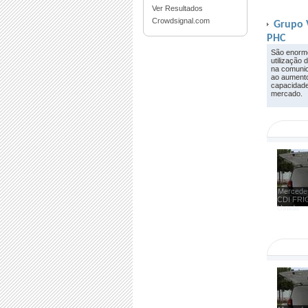
Ver Resultados
Crowdsignal.com
Grupo 
PHC
São enorm
utilização
na comunic
ao aumento 
capacidade
mercado.
Mercedes
CDI FRI
Usada