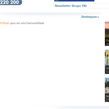
h Player
para ver esta funcionalidade
S
Ve
Au
ca
Si
Co
No
Tr
B