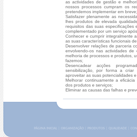
as actividades de gestão e melhor
nossos processos cumpram os req
pretendemos implementar em breve
Satisfazer plenamente as necessid
lhes produtos de elevada qualidad
requisitos das suas especificações 
complementado por um serviço após
Conhecer e cumprir integralmente as
as suas características funcionais 
Desenvolver relações de parceria c
envolvendo-os nas actividades de 
melhoria de processos e produtos, u
fazemos;
Desencadear acções programa
sensibilização, por forma a criar
aproveitar as suas potencialidades
Melhorar continuamente a eficácia
dos produtos e serviços;
Eliminar as causas das falhas e prev
PÁGINA INICIAL
|
ORGANIZAÇÃO
|
PRODUTOS
|
QUALIDADE
|
CON