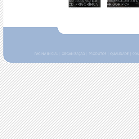
Mercedes Vito 110
Peugeot Boxer 2.5 D
CDI FRIGORÍFICA
FRIGORÍFICA
Usada
Usada -Vendido
PÁGINA INICIAL
|
ORGANIZAÇÃO
|
PRODUTOS
|
QUALIDADE
|
CON