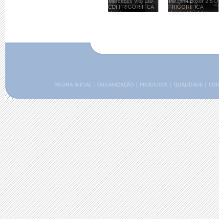
Mercedes Vito 110
Peugeot Boxer 2.5 D
CDI FRIGORÍFICA
FRIGORÍFICA
Usada
Usada -Vendido
PÁGINA INICIAL
|
ORGANIZAÇÃO
|
PRODUTOS
|
QUALIDADE
|
CON